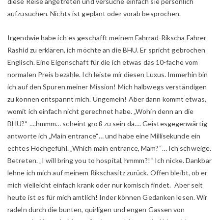
diese Reise angetreten und versuche einfach sie persönlich
aufzusuchen. Nichts ist geplant oder vorab besprochen.
Irgendwie habe ich es geschafft meinem Fahrrad-Rikscha Fahrer
Rashid zu erklären, ich möchte an die BHU. Er spricht gebrochen
Englisch. Eine Eigenschaft für die ich etwas das 10-fache vom
normalen Preis bezahle. Ich leiste mir diesen Luxus. Immerhin bin
ich auf den Spuren meiner Mission! Mich halbwegs verständigen
zu können entspannt mich. Ungemein! Aber dann kommt etwas,
womit ich einfach nicht gerechnet habe. „Wohin denn an die
BHU?“ ….hmmm… scheint groß zu sein da…. Geistesgegenwärtig
antworte ich „Main entrance“… und habe eine Millisekunde ein
echtes Hochgefühl. „Which main entrance, Mam?“… Ich schweige.
Betreten. „I will bring you to hospital, hmmm?!“ Ich nicke. Dankbar
lehne ich mich auf meinem Rikschasitz zurück. Offen bleibt, ob er
mich vielleicht einfach krank oder nur komisch findet. Aber seit
heute ist es für mich amtlich! Inder können Gedanken lesen. Wir
radeln durch die bunten, quirligen und engen Gassen von