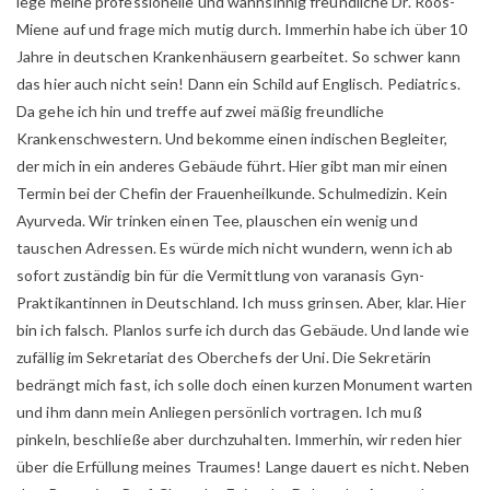
lege meine professionelle und wahnsinnig freundliche Dr. Roos-
Miene auf und frage mich mutig durch. Immerhin habe ich über 10
Jahre in deutschen Krankenhäusern gearbeitet. So schwer kann
das hier auch nicht sein! Dann ein Schild auf Englisch. Pediatrics.
Da gehe ich hin und treffe auf zwei mäßig freundliche
Krankenschwestern. Und bekomme einen indischen Begleiter,
der mich in ein anderes Gebäude führt. Hier gibt man mir einen
Termin bei der Chefin der Frauenheilkunde. Schulmedizin. Kein
Ayurveda. Wir trinken einen Tee, plauschen ein wenig und
tauschen Adressen. Es würde mich nicht wundern, wenn ich ab
sofort zuständig bin für die Vermittlung von varanasis Gyn-
Praktikantinnen in Deutschland. Ich muss grinsen. Aber, klar. Hier
bin ich falsch. Planlos surfe ich durch das Gebäude. Und lande wie
zufällig im Sekretariat des Oberchefs der Uni. Die Sekretärin
bedrängt mich fast, ich solle doch einen kurzen Monument warten
und ihm dann mein Anliegen persönlich vortragen. Ich muß
pinkeln, beschließe aber durchzuhalten. Immerhin, wir reden hier
über die Erfüllung meines Traumes! Lange dauert es nicht. Neben