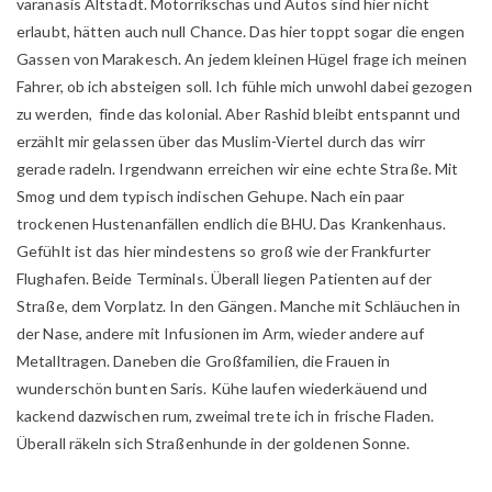
varanasis Altstadt. Motorrikschas und Autos sind hier nicht
erlaubt, hätten auch null Chance. Das hier toppt sogar die engen
Gassen von Marakesch. An jedem kleinen Hügel frage ich meinen
Fahrer, ob ich absteigen soll. Ich fühle mich unwohl dabei gezogen
zu werden, finde das kolonial. Aber Rashid bleibt entspannt und
erzählt mir gelassen über das Muslim-Viertel durch das wirr
gerade radeln. Irgendwann erreichen wir eine echte Straße. Mit
Smog und dem typisch indischen Gehupe. Nach ein paar
trockenen Hustenanfällen endlich die BHU. Das Krankenhaus.
Gefühlt ist das hier mindestens so groß wie der Frankfurter
Flughafen. Beide Terminals. Überall liegen Patienten auf der
Straße, dem Vorplatz. In den Gängen. Manche mit Schläuchen in
der Nase, andere mit Infusionen im Arm, wieder andere auf
Metalltragen. Daneben die Großfamilien, die Frauen in
wunderschön bunten Saris. Kühe laufen wiederkäuend und
kackend dazwischen rum, zweimal trete ich in frische Fladen.
Überall räkeln sich Straßenhunde in der goldenen Sonne.