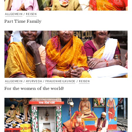
/
ALLGEMEIN
REISEN
Part Time Family
/
/
/
ALLGEMEIN
AYURVEDA
FRAUENHEILKUNDE
REISEN
For the women of the world!