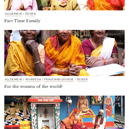
/
ALLGEMEIN
REISEN
Part Time Family
/
/
/
ALLGEMEIN
AYURVEDA
FRAUENHEILKUNDE
REISEN
For the women of the world!